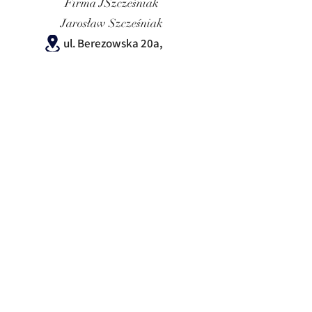
Firma JSzcześniak
Jarosław Szcześniak
ul. Berezowska 20a,
21-560 Międzyrzec Podlaski
jary20a@o2.pl
+
48 606-109-031
Odwiedź nas na Facebooku