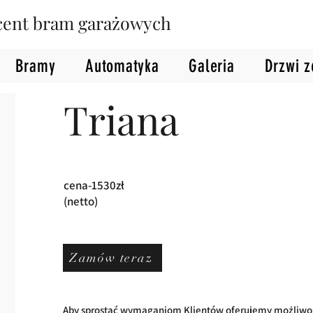
cent bram garażowych
Bramy
Automatyka
Galeria
Drzwi 
Triana
cena-1530zł
(netto)
Zamów teraz
Aby sprostać wymaganiom Klientów oferujemy możliwo