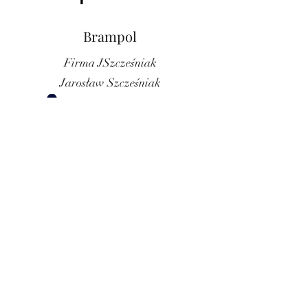
Brampol
Firma JSzcześniak
Jarosław Szcześniak
ul. Berezowska 20a,
21-560 Międzyrzec Podlaski
jary20a@o2.pl
+
48 606-109-031
Odwiedź nas na Facebooku