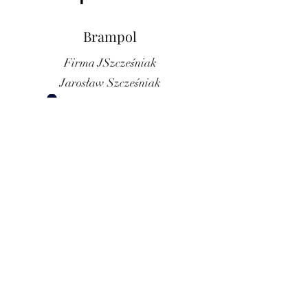
Brampol
Firma JSzcześniak
Jarosław Szcześniak
ul. Berezowska 20a,
21-560 Międzyrzec Podlaski
jary20a@o2.pl
+
48 606-109-031
Odwiedź nas na Facebooku